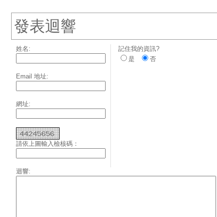
發表迴響
姓名:
記住我的資訊?
是
否
Email 地址:
網址:
請依上圖輸入檢核碼：
迴響: