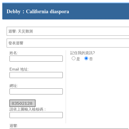
Debby：California diaspora
迴響: 天災難測
發表迴響
姓名:
記住我的資訊?
是
否
Email 地址:
網址:
請依上圖輸入檢核碼：
迴響: