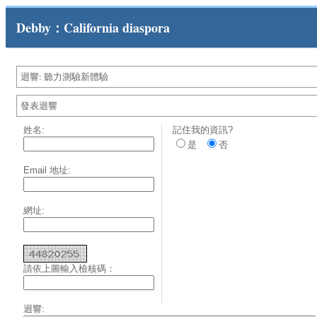
Debby：California diaspora
迴響: 聽力測驗新體驗
發表迴響
姓名:
記住我的資訊?
是
否
Email 地址:
網址:
請依上圖輸入檢核碼：
迴響: