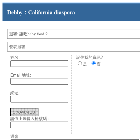
Debby：California diaspora
迴響: 誰吃baby food？
發表迴響
姓名:
記住我的資訊?
是
否
Email 地址:
網址:
請依上圖輸入檢核碼：
迴響: