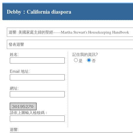
Debby：California diaspora
迴響: 美國家庭主婦的聖經——Martha Stewart's Housekeeping Handbook
發表迴響
姓名:
記住我的資訊?
是
否
Email 地址:
網址:
請依上圖輸入檢核碼：
迴響: