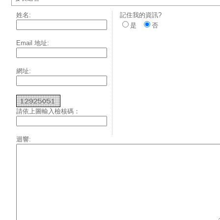
姓名:
記住我的資訊?
是
否
Email 地址:
網址:
請依上圖輸入檢核碼：
迴響: