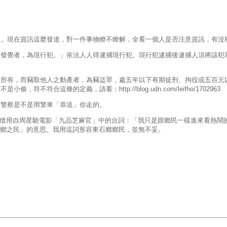
知。現在資訊這麼發達，對一件事物瞭不瞭解，全看一個人是否注意資訊，有沒
時發覺者，為現行犯。」依法人人得逮捕現行犯。現行犯逮捕後逮捕人須將該犯
之所有，而竊取他人之動產者，為竊盜罪，處五年以下有期徒刑、拘役或五百元
這條的定義，請看：http://blog.udn.com/leifho/1702963
們警察是不是用警車「恭送」你走的。
而是借用自周星馳電影「九品芝麻官」中的台詞：「我只是跟鄉民一樣進來看熱鬧
一鄉之民」的意思。我用這詞形容東石鄉鄉民，並無不妥。