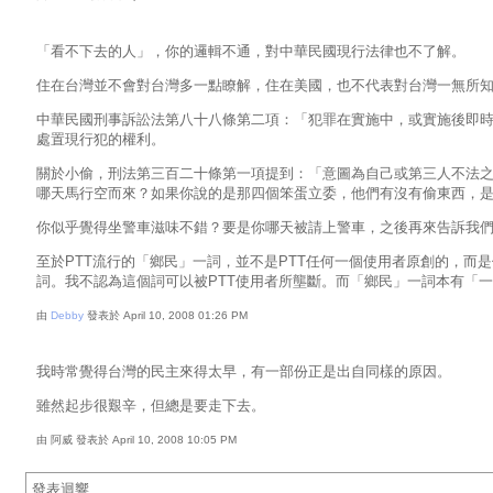
「看不下去的人」，你的邏輯不通，對中華民國現行法律也不了解。
住在台灣並不會對台灣多一點瞭解，住在美國，也不代表對台灣一無所
中華民國刑事訴訟法第八十八條第二項：「犯罪在實施中，或實施後即
處置現行犯的權利。
關於小偷，刑法第三百二十條第一項提到：「意圖為自己或第三人不法
哪天馬行空而來？如果你說的是那四個笨蛋立委，他們有沒有偷東西，是不是小偷，符不符合
你似乎覺得坐警車滋味不錯？要是你哪天被請上警車，之後再來告訴我
至於PTT流行的「鄉民」一詞，並不是PTT任何一個使用者原創的，
詞。我不認為這個詞可以被PTT使用者所壟斷。而「鄉民」一詞本有「
由
Debby
發表於 April 10, 2008 01:26 PM
我時常覺得台灣的民主來得太早，有一部份正是出自同樣的原因。
雖然起步很艱辛，但總是要走下去。
由 阿威 發表於 April 10, 2008 10:05 PM
發表迴響