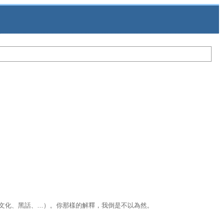
文化、黑話、...）。你那樣的解釋，我倒是不以為然。