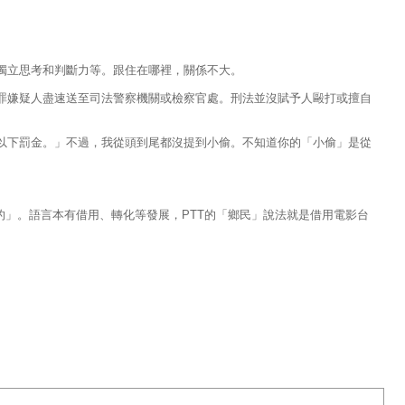
獨立思考和判斷力等。跟住在哪裡，關係不大。
罪嫌疑人盡速送至司法警察機關或檢察官處。刑法並沒賦予人毆打或擅自
以下罰金。」不過，我從頭到尾都沒提到小偷。不知道你的「小偷」是從
的」。語言本有借用、轉化等發展，PTT的「鄉民」說法就是借用電影台