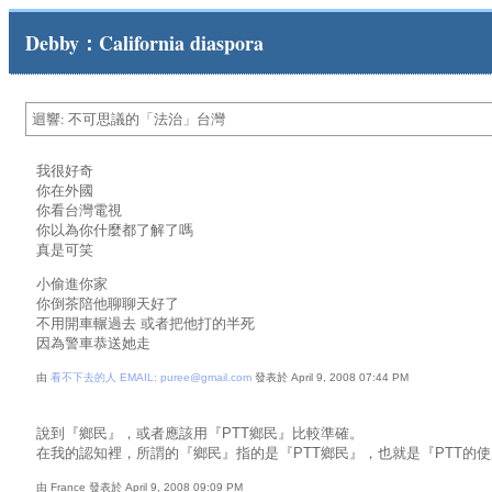
Debby：California diaspora
迴響: 不可思議的「法治」台灣
我很好奇
你在外國
你看台灣電視
你以為你什麼都了解了嗎
真是可笑
小偷進你家
你倒茶陪他聊聊天好了
不用開車輾過去 或者把他打的半死
因為警車恭送她走
由
看不下去的人 EMAIL: puree@gmail.com
發表於 April 9, 2008 07:44 PM
說到『鄉民』，或者應該用『PTT鄉民』比較準確。
在我的認知裡，所謂的『鄉民』指的是『PTT鄉民』，也就是『PTT的使
由 France 發表於 April 9, 2008 09:09 PM