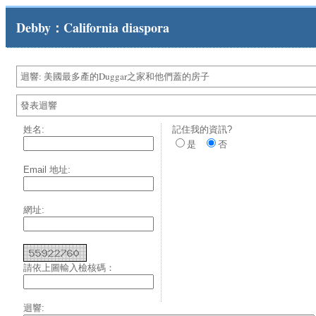
Debby：California diaspora
迴響: 美國最多產的Duggar之家和他們蓋的房子
發表迴響
姓名:
記住我的資訊?
是
否
Email 地址:
網址:
請依上圖輸入檢核碼：
迴響: