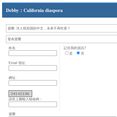
Debby：California diaspora
迴響: 洋人怪腔調的中文，未來不再吃香？
發表迴響
姓名:
記住我的資訊?
是
否
Email 地址:
網址:
請依上圖輸入檢核碼：
迴響: