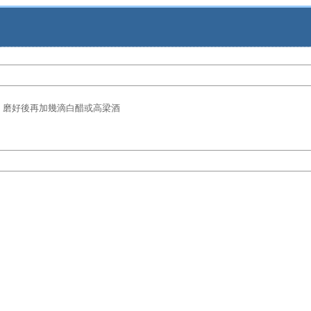
向 磨好後再加幾滴白醋或高梁酒