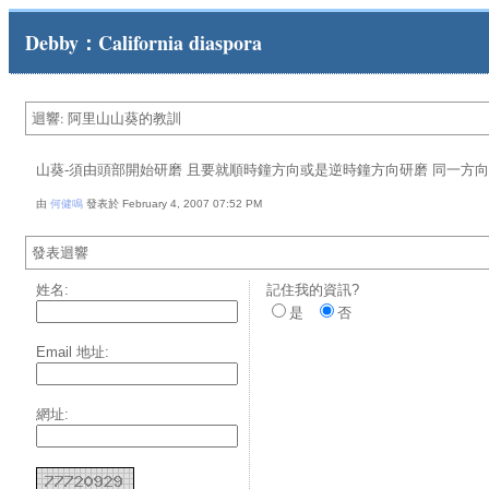
Debby：California diaspora
迴響: 阿里山山葵的教訓
山葵-須由頭部開始研磨 且要就順時鐘方向或是逆時鐘方向研磨 同一方
由
何健鳴
發表於 February 4, 2007 07:52 PM
發表迴響
姓名:
記住我的資訊?
是
否
Email 地址:
網址: