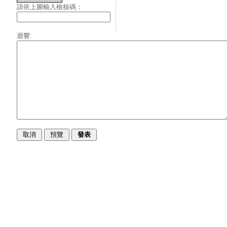
請依上圖輸入檢核碼：
迴響: