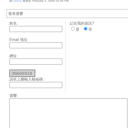
由
Debby
發表於 February 3, 2006 02:56 PM
發表迴響
姓名:
記住我的資訊?
是
否
Email 地址:
網址:
請依上圖輸入檢核碼：
迴響: