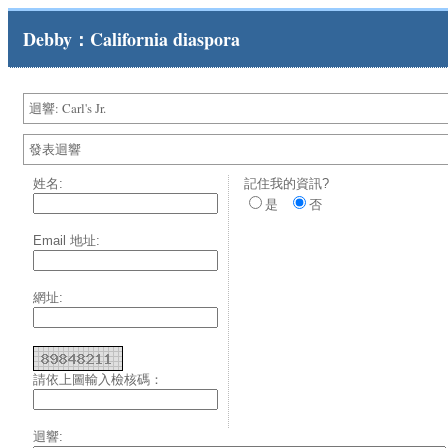
Debby：California diaspora
迴響: Carl's Jr.
發表迴響
姓名:
記住我的資訊?
是
否
Email 地址:
網址:
請依上圖輸入檢核碼：
迴響: