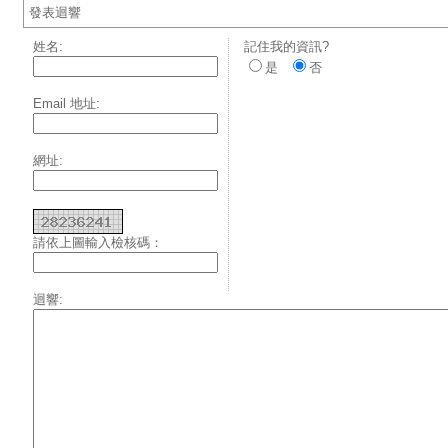
發表迴響
姓名:
記住我的資訊?
是
否
Email 地址:
網址:
請依上圖輸入檢核碼：
迴響: