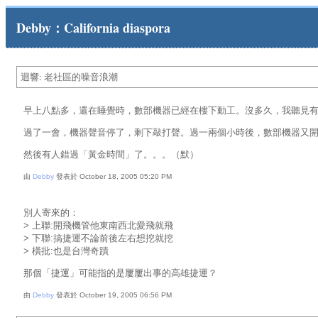
Debby：California diaspora
迴響: 老社區的噪音浪潮
早上八點多，還在睡覺時，數部機器已經在樓下動工。沒多久，我聽見
過了一會，機器聲音停了，剩下敲打聲。過一兩個小時後，數部機器又
然後有人錯過「黃金時間」了。。。（默）
由
Debby
發表於 October 18, 2005 05:20 PM
別人寄來的：
> 上聯:開飛機管他東南西北愛飛就飛
> 下聯:搞捷運不論前後左右想挖就挖
> 橫批:也是台灣奇蹟
那個「捷運」可能指的是屢屢出事的高雄捷運？
由
Debby
發表於 October 19, 2005 06:56 PM