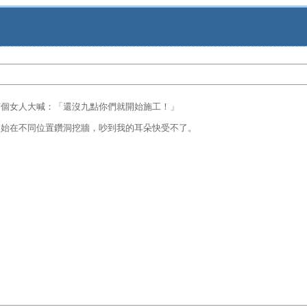
有個女人大喊：「還沒九點你們就開始施工！」
開始在不同位置鑽洞挖牆，吵到我的耳朵快受不了。