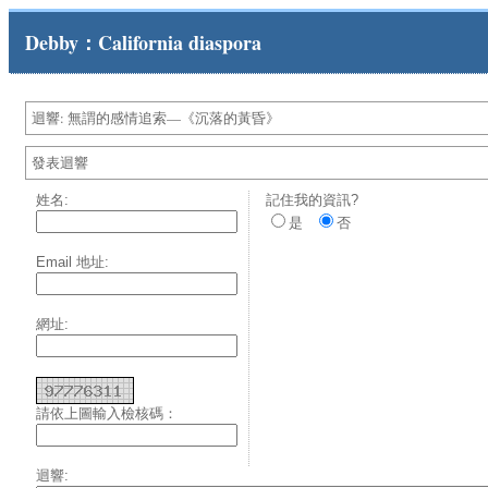
Debby：California diaspora
迴響: 無謂的感情追索—《沉落的黃昏》
發表迴響
姓名:
記住我的資訊?
是
否
Email 地址:
網址:
請依上圖輸入檢核碼：
迴響: