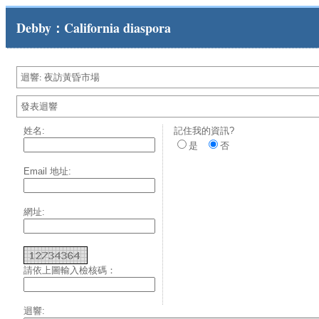
Debby：California diaspora
迴響: 夜訪黃昏市場
發表迴響
姓名:
記住我的資訊?
是
否
Email 地址:
網址:
請依上圖輸入檢核碼：
迴響: