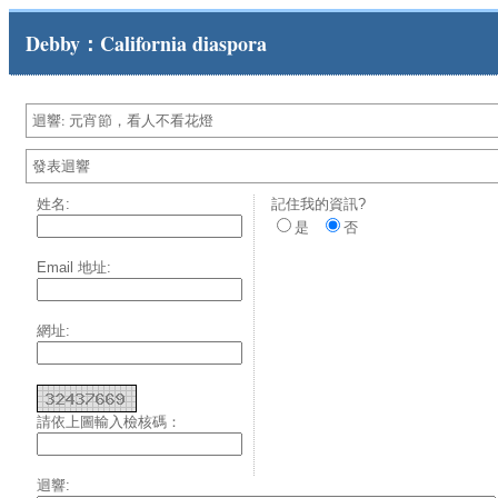
Debby：California diaspora
迴響: 元宵節，看人不看花燈
發表迴響
姓名:
記住我的資訊?
是
否
Email 地址:
網址:
請依上圖輸入檢核碼：
迴響: