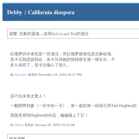
Debby：California diaspora
迴響: 悲劇的靈魂—追尋Sylvia and Ted的過往
紅樓夢的作者也是一世淒涼，而紅樓夢最後也是悲劇收場。
笛卡兒我思故我在，笛卡兒與她的情婦曾生過一個女兒，不
多久就死了，笛卡兒傷心了很久。
由
Hydralisk
發表於 December 16, 2004 09:37 PM
這巧合未免太驚人！
一翻開齊邦媛《一生中的一天》，第一篇的第一段就引用Ted Hughe
我無意尋找Hughes的作品，偏偏撞上了它！
由
Debby
發表於 January 28, 2005 03:14 AM
發表迴響