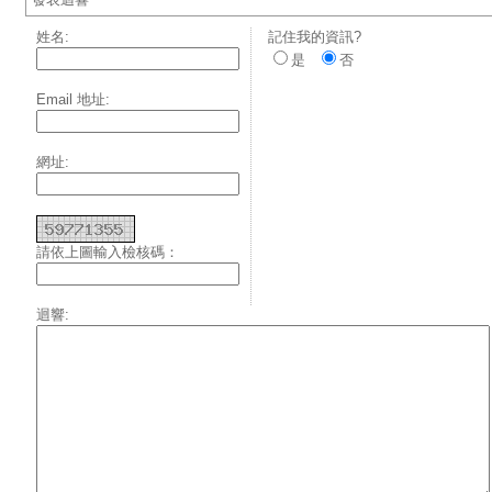
姓名:
記住我的資訊?
是
否
Email 地址:
網址:
請依上圖輸入檢核碼：
迴響: