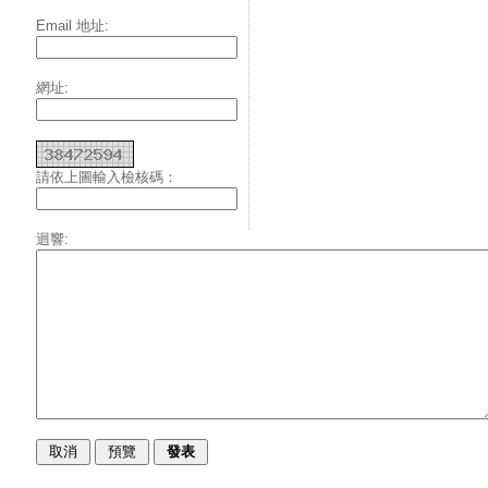
Email 地址:
網址:
請依上圖輸入檢核碼：
迴響: