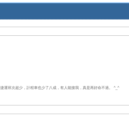
運班次超少，計程車也少了八成，有人能接我，真是再好命不過。 ^_^