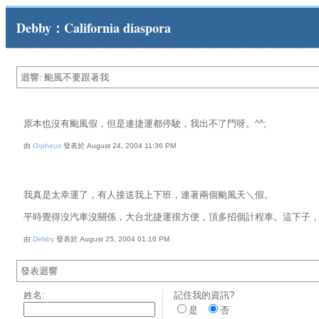
Debby：California diaspora
迴響: 颱風不要跟著我
原本也沒有颱風假，但是連捷運都停駛，我出不了門呀。^^;
由
Orpheus
發表於 August 24, 2004 11:36 PM
我真是太幸運了，有人接送我上下班，連著兩個颱風天＼假。
平時覺得沒汽車沒關係，大台北捷運很方便，頂多招個計程車。這下子，捷
由
Debby
發表於 August 25, 2004 01:16 PM
發表迴響
姓名:
記住我的資訊?
是
否