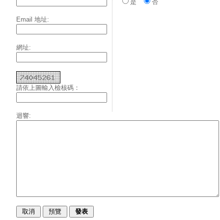
是
否
Email 地址:
網址:
請依上圖輸入檢核碼：
迴響: