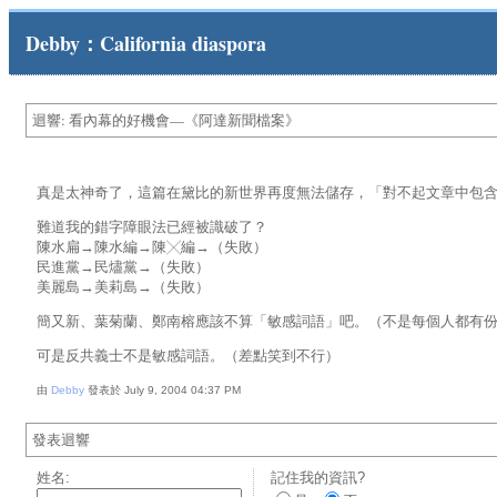
Debby：California diaspora
迴響: 看內幕的好機會—《阿達新聞檔案》
真是太神奇了，這篇在黛比的新世界再度無法儲存，「對不起文章中包
難道我的錯字障眼法已經被識破了？
陳水扁→陳水編→陳╳編→（失敗）
民進黨→民燼黨→（失敗）
美麗島→美莉島→（失敗）
簡又新、葉菊蘭、鄭南榕應該不算「敏感詞語」吧。（不是每個人都有
可是反共義士不是敏感詞語。（差點笑到不行）
由
Debby
發表於 July 9, 2004 04:37 PM
發表迴響
姓名:
記住我的資訊?