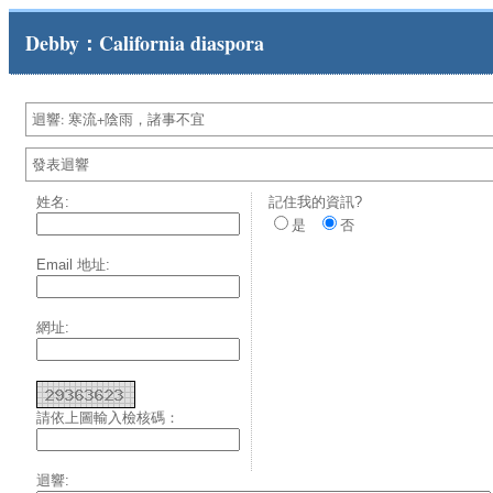
Debby：California diaspora
迴響: 寒流+陰雨，諸事不宜
發表迴響
姓名:
記住我的資訊?
是
否
Email 地址:
網址:
請依上圖輸入檢核碼：
迴響: