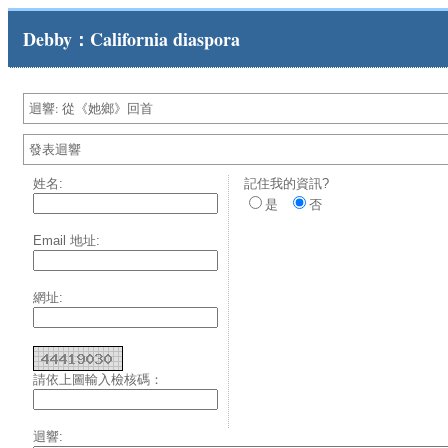
Debby：California diaspora
迴響: 從《她鄉》回首
發表迴響
姓名:
記住我的資訊?
是
否
Email 地址:
網址:
請依上圖輸入檢核碼：
迴響: