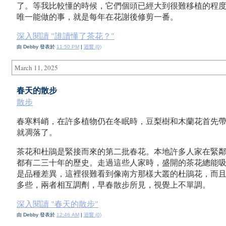
了。等我比較懂的時候，它們個頭已經大到很難移植的程
唯一能做的事，就是每年在花謝後修剪一番。
深入閱讀 "誰讀懂了茶花？"
由 Debby 發表於
11:50 PM
|
迴響 (0)
March 11, 2025
春天的散步
散步
春寒料峭，在許多植物仍在冬眠時，豆梨樹和木蘭花首先
就凋落了。
茶花和杜鵑是緊接而來的第二批春花。本地許多人家在緊
都有二三十年的歷史。走過這些人家時，盛開的茶花總能
是品種差異，這裡很難看到像南方那樣大叢的杜鵑花，而
多些，兩者相互調劑，早春散步所見，視覺上不單調。
深入閱讀 "春天的散步"
由 Debby 發表於
12:46 AM
|
迴響 (0)