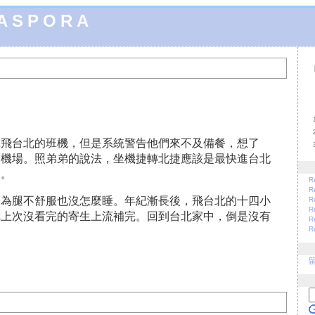
IASPORA
二飛台北的班機，但是系統警告他們來不及備餐，想了
園機場。照弟弟的說法，坐機捷轉北捷應該是最快進台北
家。
R
R
因為腿不舒服也沒怎麼睡。年紀漸長後，飛台北的十四小
R
R
把上次沒看完的寄生上流補完。回到台北家中，倒是沒有
R
R