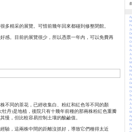
A
M
了很多精采的展覽。可惜前幾年回來都碰到修整閉館。
F
J
D
麼好感。目前的展覽很少，所以憑票一年內，可以免費再
N
O
S
A
J
J
M
A
M
F
J
D
N
O
S
A
幾株不同的茶花，已經收集白、粉紅和紅色等不同的顏
J
J
lia(克瑞墨大牡丹)是地植，後院只有十幾年前種的那兩株粉紅色重瓣
M
尤其慢，但比較容易控制土壤的酸鹼值。
A
M
F
我沒經驗，這兩株中間的距離沒抓好，導致它們種得太近
J