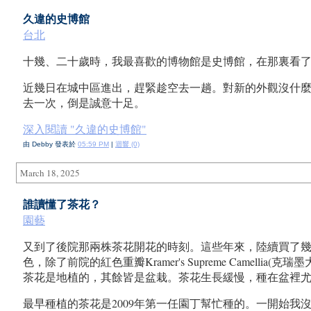
久違的史博館
台北
十幾、二十歲時，我最喜歡的博物館是史博館，在那裏看
近幾日在城中區進出，趕緊趁空去一趟。對新的外觀沒什
去一次，倒是誠意十足。
深入閱讀 "久違的史博館"
由 Debby 發表於
05:59 PM
|
迴響 (0)
March 18, 2025
誰讀懂了茶花？
園藝
又到了後院那兩株茶花開花的時刻。這些年來，陸續買了
色，除了前院的紅色重瓣Kramer's Supreme Camel
茶花是地植的，其餘皆是盆栽。茶花生長緩慢，種在盆裡
最早種植的茶花是2009年第一任園丁幫忙種的。一開始