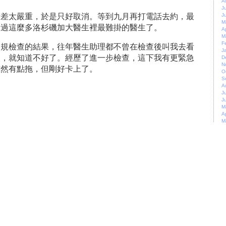
A
J
時差太嚴重，於是只好取消。等到九月再打電話去約，最
J
M
看過這麼多洛杉磯加大醫生裡最難掛的醫生了。
A
M
F
常規檢查的結果，往年醫生助理都不曾在檢查後叫我去看
J
後，就知道不好了。經歷了進一步檢查，這下我有更緊急
D
N
雖然有點拖，但剛好卡上了。
O
S
A
J
J
M
A
M