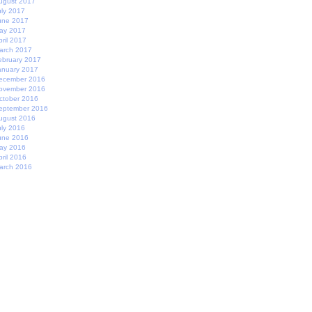
ugust 2017
uly 2017
une 2017
ay 2017
pril 2017
arch 2017
ebruary 2017
anuary 2017
ecember 2016
ovember 2016
ctober 2016
eptember 2016
ugust 2016
uly 2016
une 2016
ay 2016
pril 2016
arch 2016