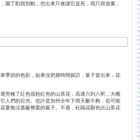
D
度，園丁勸我別動，挖出來只會讓它送死，我只得放棄，
N
O
S
A
J
J
M
A
M
F
J
D
N
O
S
A
帶來季節的色彩，如果沒把握時間探訪，葉子冒出來，花
J
J
M
A
鄰屋旁種了紅色或粉紅色的山茶花，高達六到八呎，大概
M
F
吸引人們的目光。也許是加州全年下雨天數不夠，也可能
J
D
且花量無法遮蔽整叢的葉子。不過，杜鵑花顏色比山茶花
N
O
S
A
J
J
M