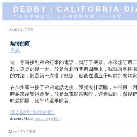
DEBBY：CALIFORNIA D
年深外境猶吾境，日久他鄉即故鄉。——黃峭
April 04, 2025
無情的雨
天氣
週一零時接到弟弟打來的電話，就訂了機票。本來想訂週
想，還是延後一天。於是台北時間週四晚上，我就落地桃
的方法，於是第一次搭了機捷，然後在週五子時前到爸媽
在加州家中接了弟弟電話之後，我就沒什麼睡，在飛機上
時越來越覺得難受，於是拿電影當咖啡，連看四部，然後
時差問題，比平時還早睡著。
深入閱讀 "無情的雨"
由 Debby 發表於
12:42 AM
|
迴響 (2)
March 30, 2025