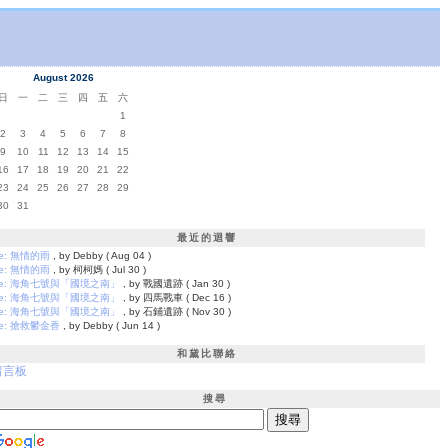
August 2026
日
一
二
三
四
五
六
1
2
3
4
5
6
7
8
9
10
11
12
13
14
15
16
17
18
19
20
21
22
23
24
25
26
27
28
29
30
31
最近的迴響
e: 無情的雨
, by Debby ( Aug 04 )
e: 無情的雨
, by 柯柯媽 ( Jul 30 )
e: 海角七號與「國境之南」
, by 戰國遺跡 ( Jan 30 )
e: 海角七號與「國境之南」
, by 四馬戰車 ( Dec 16 )
e: 海角七號與「國境之南」
, by 石鋪遺跡 ( Nov 30 )
e: 搶救鬱金香
, by Debby ( Jun 14 )
和黛比聯絡
留言板
搜尋