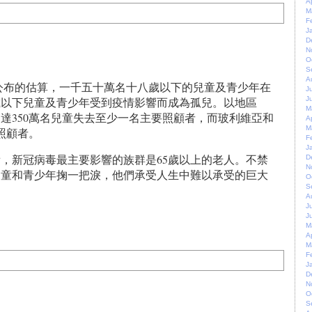
A
M
F
J
D
N
O
S
A
9月公布的估算，一千五十萬名十八歲以下的兒童及青少年在
J
歲以下兒童及青少年受到疫情影響而成為孤兒。以地區
J
M
達350萬名兒童失去至少一名主要照顧者，而玻利維亞和
A
M
照顧者。
F
J
，新冠病毒最主要影響的族群是65歲以上的老人。不禁
D
N
兒童和青少年掬一把淚，他們承受人生中難以承受的巨大
O
S
A
J
J
M
A
M
F
J
D
N
O
S