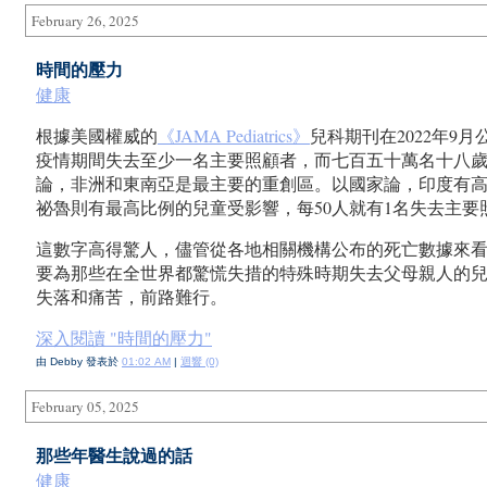
February 26, 2025
時間的壓力
健康
根據美國權威的
《JAMA Pediatrics》
兒科期刊在2022年
疫情期間失去至少一名主要照顧者，而七百五十萬名十八
論，非洲和東南亞是最主要的重創區。以國家論，印度有高
祕魯則有最高比例的兒童受影響，每50人就有1名失去主要
這數字高得驚人，儘管從各地相關機構公布的死亡數據來看
要為那些在全世界都驚慌失措的特殊時期失去父母親人的
失落和痛苦，前路難行。
深入閱讀 "時間的壓力"
由 Debby 發表於
01:02 AM
|
迴響 (0)
February 05, 2025
那些年醫生說過的話
健康